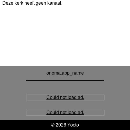
Deze kerk heeft geen kanaal.
onoma.app_name
Could not load ad.
Could not load ad.
© 2026 Yocto